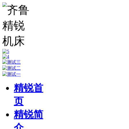
精锐首
页
精锐简
介