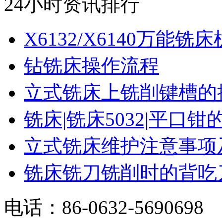
24小时资讯排行
X6132/X6140万能铣床机
钻铣床操作流程
立式铣床上铣削键槽的操.
铣床|铣床5032|平口钳的.
立式铣床维护注意事项及.
铣床铣刀铣削时的背吃刀.
电话：86-0632-5690698