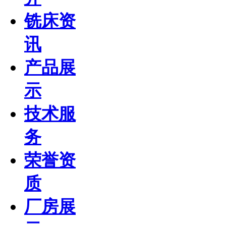
铣床资
讯
产品展
示
技术服
务
荣誉资
质
厂房展