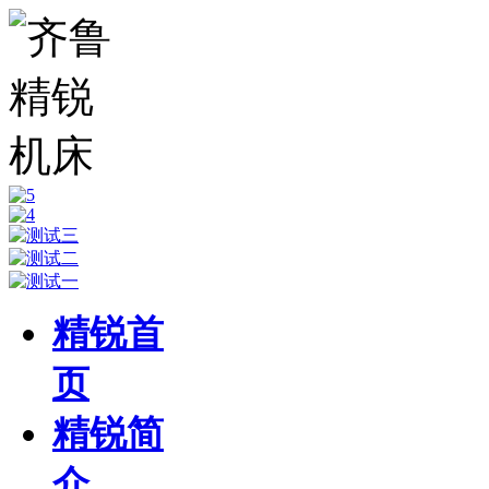
精锐首
页
精锐简
介