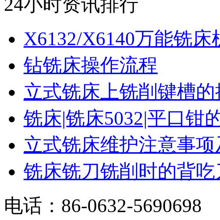
24小时资讯排行
X6132/X6140万能铣床机
钻铣床操作流程
立式铣床上铣削键槽的操.
铣床|铣床5032|平口钳的.
立式铣床维护注意事项及.
铣床铣刀铣削时的背吃刀.
电话：86-0632-5690698