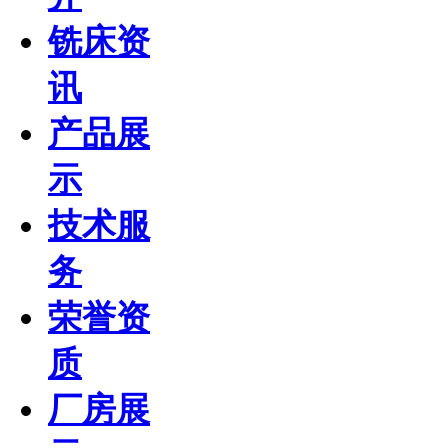
铣床资
讯
产品展
示
技术服
务
荣誉资
质
厂房展